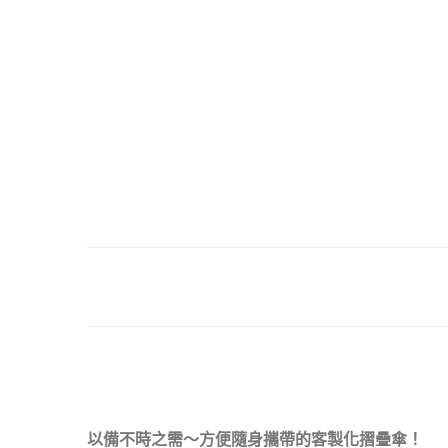
以備不時之需～方便隨身攜帶的客製化摺疊傘！