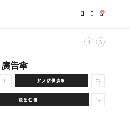
0
Product
電
行
繡
李
navigation
運
箱
/ 廣告傘
動
束
護
帶
加入估價清單
腕
送出估價