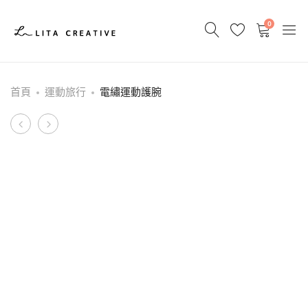
0
首頁
運動旅行
電繡運動護腕
Product
夾
摺
腳
疊
navigation
拖
傘
/
廣
告
傘