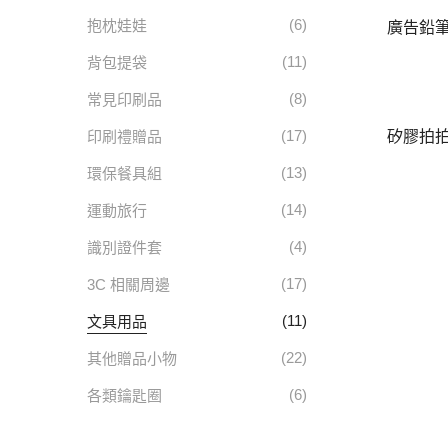
(6)
抱枕娃娃
廣告鉛
(11)
背包提袋
(8)
常見印刷品
(17)
印刷禮贈品
矽膠拍
(13)
環保餐具組
(14)
運動旅行
(4)
識別證件套
(17)
3C 相關周邊
(11)
文具用品
(22)
其他贈品小物
(6)
各類鑰匙圈