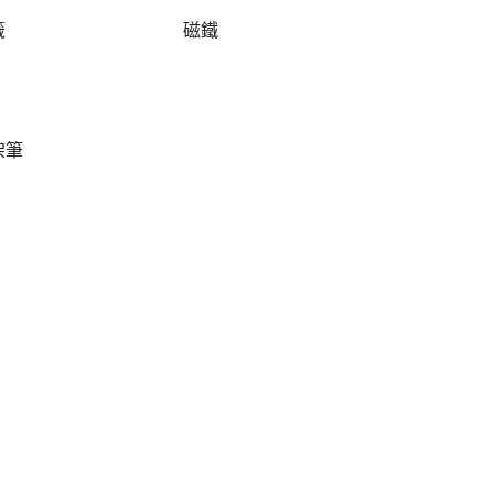
籤
磁鐵
架筆