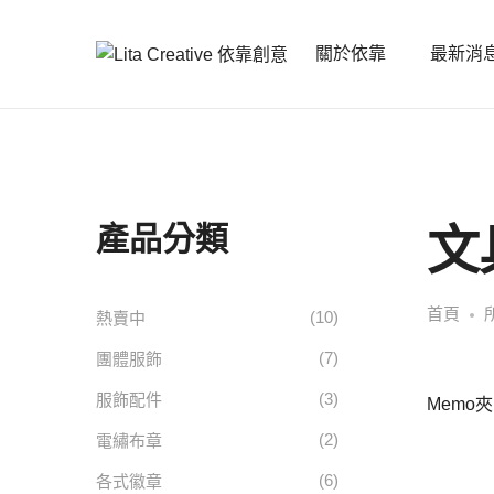
關於依靠
最新消
產品分類
文
首頁
(10)
熱賣中
(7)
團體服飾
(3)
服飾配件
Memo夾
(2)
電繡布章
(6)
各式徽章