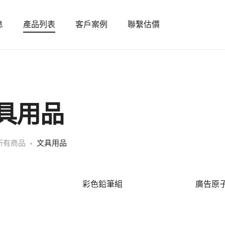
息
產品列表
客戶案例
聯繫估價
具用品
所有商品
文具用品
彩色鉛筆組
廣告原