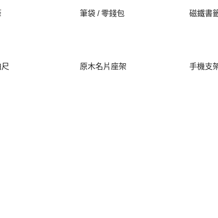
筆
筆袋 / 零錢包
磁鐵書
拍尺
原木名片座架
手機支