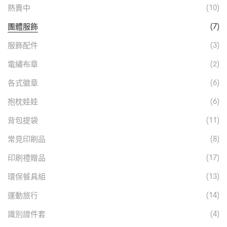
(10)
熱賣中
(7)
團體服飾
(3)
服飾配件
(2)
電繡布章
(6)
各式徽章
(6)
抱枕娃娃
(11)
背包提袋
(8)
常見印刷品
(17)
印刷禮贈品
(13)
環保餐具組
(14)
運動旅行
(4)
識別證件套