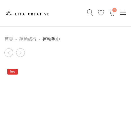
0
首頁
運動旅行
運動毛巾
Product
彩
電
色
繡
navigation
防
布
hot
蚊
章
貼
片