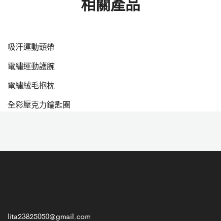
相關產品
吸汗運動頭帶
電繡運動護腕
hot
電繡絨毛抱枕
hot
全彩壓克力鑰匙圈
lita23825050@gmail.com