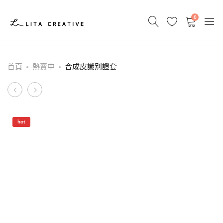
0
首頁
熱賣中
合成皮識別證套
Product
PVC
全
識
彩
navigation
別
印
hot
證
刷
套
行
動
電
源