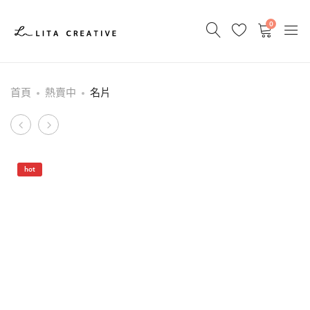
0
首頁
熱賣中
名片
Product
U
海
型
報
navigation
枕/
hot
充
棉
頸
枕