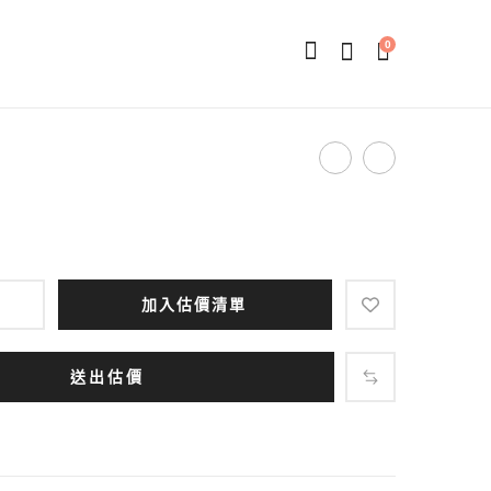
0
Product
磁
金
鐵
屬
navigation
書
書
籤
籤
加入估價清單
送出估價