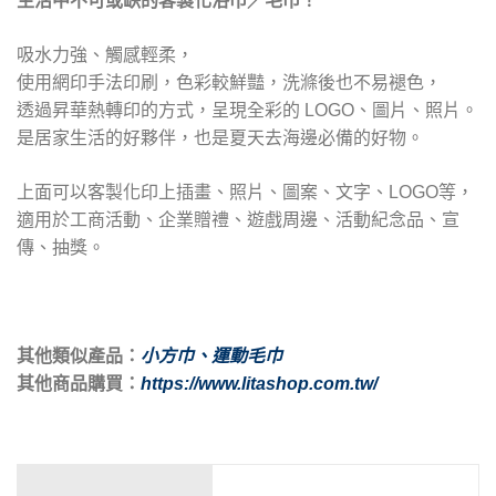
生活中不可或缺的客製化浴巾／毛巾！
吸水力強、觸感輕柔，
使用網印手法印刷，色彩較鮮豔，洗滌後也不易褪色，
透過昇華熱轉印的方式，呈現全彩的 LOGO、圖片、照片。
是居家生活的好夥伴，也是夏天去海邊必備的好物。
上面可以客製化印上插畫、照片、圖案、文字、LOGO等，
適用於工商活動、企業贈禮、遊戲周邊、活動紀念品、宣
傳、抽獎。
其他類似產品：
小方巾
、
運動毛巾
其他商品購買：
https://www.litashop.com.tw/