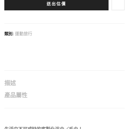
送出估價
a
v
i
運動旅行
類別:
g
a
t
i
o
描述
n
產品屬性