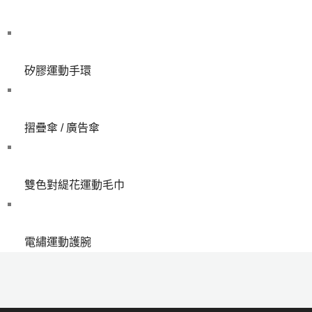
矽膠運動手環
摺疊傘 / 廣告傘
雙色對緹花運動毛巾
電繡運動護腕