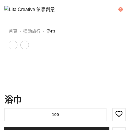
0
首頁
運動旅行
浴巾
小
雙
P
方
色
r
巾
對
緹
o
花
d
運
u
動
浴巾
c
毛
t
巾
n