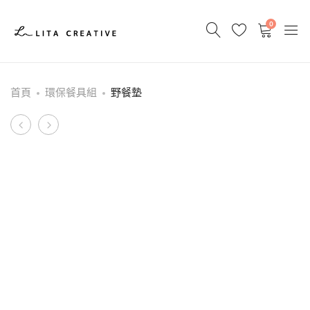
0
首頁
環保餐具組
野餐墊
Product
保
日
冷
式
navigation
袋
全
彩
掛
軸