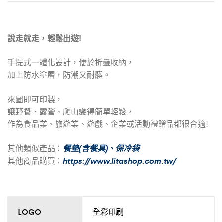
說走就走，輕鬆出遊!
手提式一體化設計，便於折疊收納，
加上防水塗層，防潮又耐髒。
來圖即可印製，
讓野餐、露營、爬山變得簡單輕鬆，
作為食品業、旅遊業、遊戲、企業或活動禮贈品都很合適!
餐墊(含餐具)
、
保冷袋
其他類似產品：
https://www.litashop.com.tw/
其他商品購買：
LOGO
全彩印刷