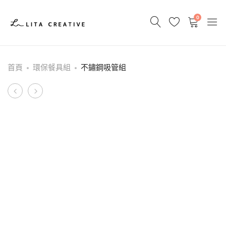
0
首頁
環保餐具組
不鏽鋼吸管組
Product
T-
環
SHIRT
保
navigation
餐
具
組