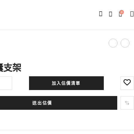
0
Produ
邀
手
請
機
navig
卡
擦
囊支架
/
拭
酷
布
加入估價清單
卡
/
送出估價
明
信
片