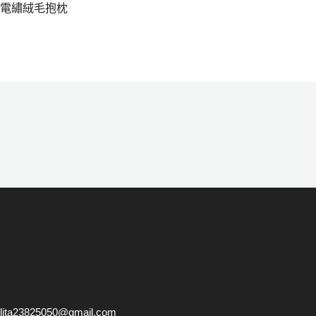
電繡絨毛抱枕
hot
lita23825050@gmail.com