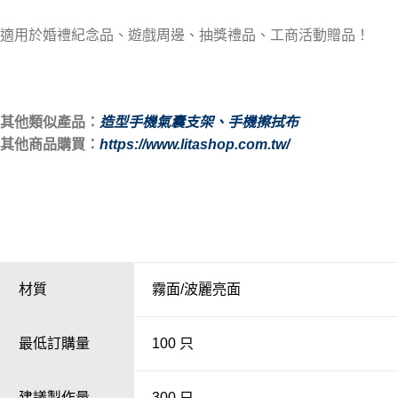
適用於婚禮紀念品、遊戲周邊、抽獎禮品、工商活動贈品！
其他類似產品：
造型手機氣囊支架
、
手機擦拭布
其他商品購買：
https://www.litashop.com.tw/
材質
霧面/波麗亮面
最低訂購量
100 只
建議製作量
300 只