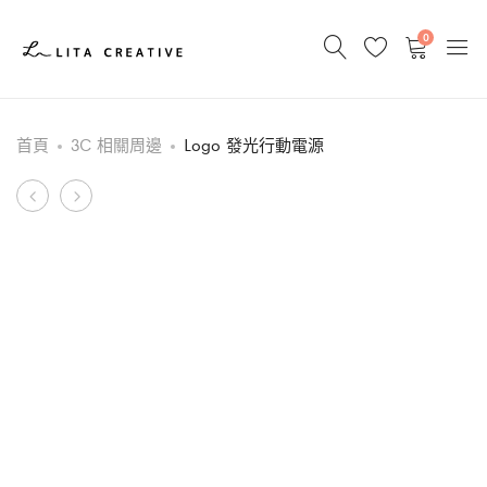
0
首頁
3C 相關周邊
Logo 發光行動電源
Product
電
手
競
機
navigation
用
支
防
架
汗
筆
手
指
套