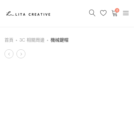
0
首頁
3C 相關周邊
機械鍵帽
Product
皮
手
革
機
navigation
布
掛
尺
繩
夾
片
組