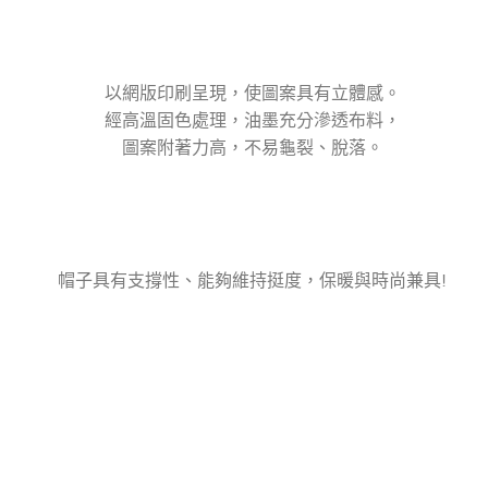
以網版印刷呈現，使圖案具有立體感。
經高溫固色處理，油墨充分滲透布料，
圖案附著力高，不易龜裂、脫落。
帽子具有支撐性、能夠維持挺度，保暖與時尚兼具!