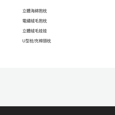
立體海綿抱枕
電繡絨毛抱枕
hot
立體絨毛娃娃
U型枕/充棉頸枕
Hot