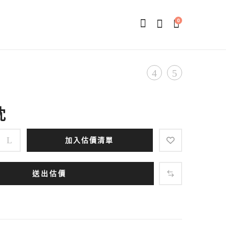
0
Product
立
帽
體
子
navigation
絨
枕
毛
娃
加入估價清單
娃
送出估價