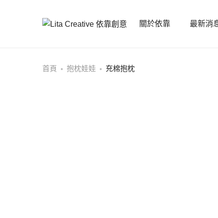
關於依靠
最新消
首頁
抱枕娃娃
充棉抱枕