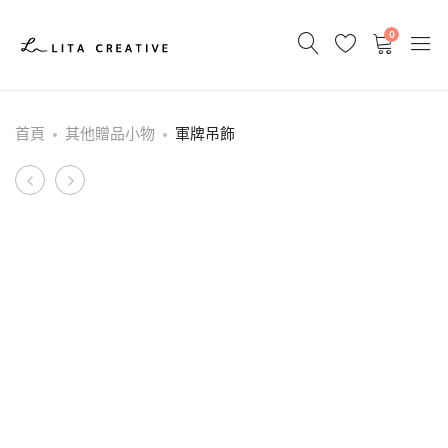
0
首頁
其他贈品小物
軍牌吊飾
Product
茶
廣
葉
告
navigation
禮
面
盒
紙
組
(8
入)