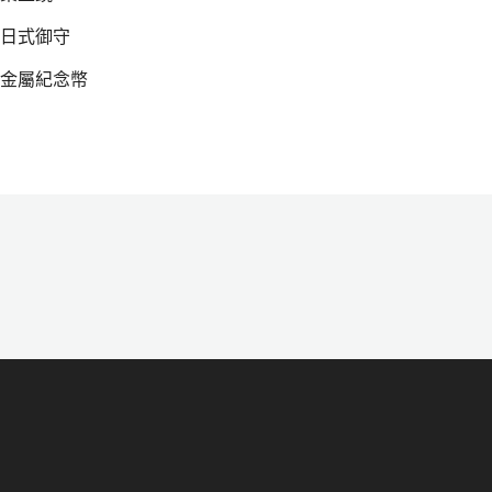
日式御守
金屬紀念幣