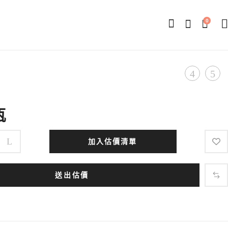
0
Produ
不
滑
鏽
蓋
navig
鋼
硬
瓶
開
殼
瓶
證
加入估價清單
器
件
卡
送出估價
套