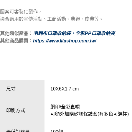
圖案可客製化製作，
適合適用於宣傳活動、工商活動、典禮、慶典等。
其他類似產品：
毛氈布口罩收納袋
、全彩PP口罩收納夾
其他商品購買：
https://www.litashop.com.tw/
尺寸
10X6X1.7 cm
網印/全彩直噴
印刷方式
可額外加購矽膠保護套(有多色可選擇)
最低訂購量
100個