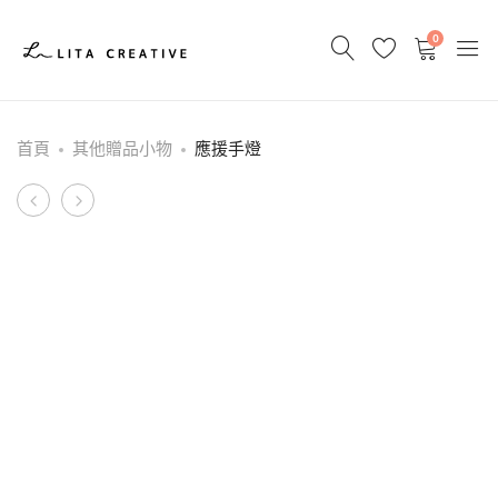
0
首頁
其他贈品小物
應援手燈
Product
編
雷
織
射
navigation
購
炫
物
彩/
袋
透
明
PVC
提
袋