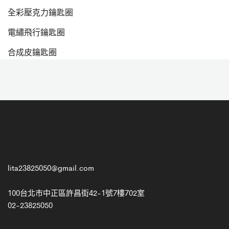
hot
全彩壓克力鑰匙圈
電繡飛行鑰匙圈
合成皮鑰匙圈
lita23825050@gmail.com
100台北市中正區許昌街42-1號7樓702室
02-23825050