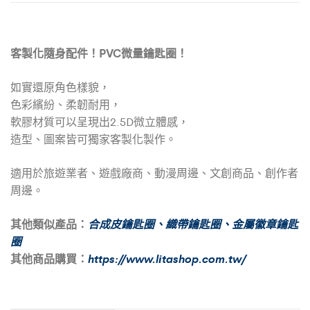
客製化隨身配件！PVC微量鑰匙圈！
如實還原角色樣貌，
色彩繽紛、柔韌耐用，
軟膠材質可以呈現出2.5D微立體感，
造型、圖案皆可獨家客製化製作。
適用於旅遊業者、遊戲廠商、動漫周邊、文創商品、創作者
周邊。
其他類似產品：
合成皮鑰匙圈
、
織帶鑰匙圈
、
金屬徽章鑰匙
圈
其他商品購買：
https://www.litashop.com.tw/