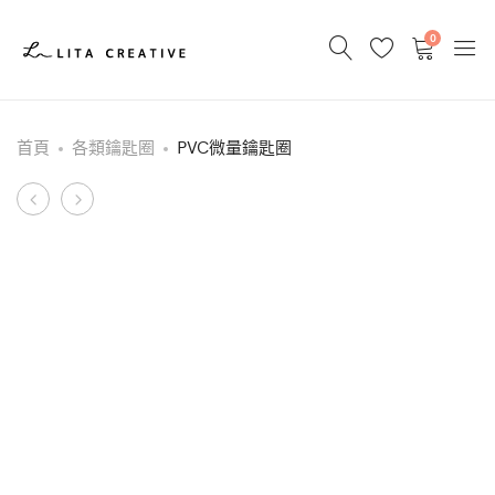
0
首頁
各類鑰匙圈
PVC微量鑰匙圈
Product
織
DM
帶
navigation
鑰
匙
圈