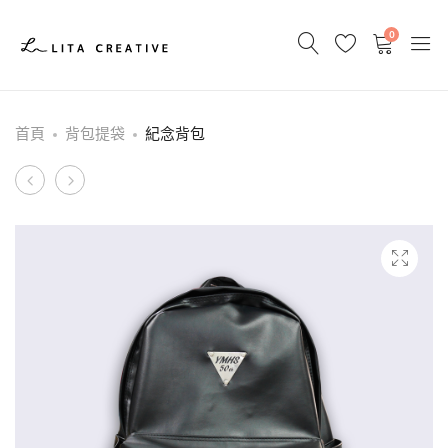
0
首頁
背包提袋
紀念背包
Product
帆
成
布
發
navigation
提
本
袋
/
型
錄
/
手
冊