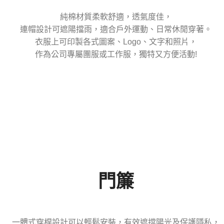
純棉材質柔軟舒適，透氣度佳，
連帽設計可遮陽擋雨，適合戶外運動、日常休閒穿著。
衣服上可印製各式圖案、Logo、文字和照片，
作為公司專屬團服或工作服，獨特又方便活動!
門簾
一體式穿桿設計可以輕鬆安裝，有效遮擋陽光及保護隱私，