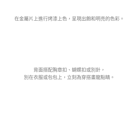
在金屬片上進行烤漆上色，呈現出飽和明亮的色彩。
背面搭配胸章扣、蝴蝶扣或別針，
別在衣服或包包上，立刻為穿搭畫龍點睛。