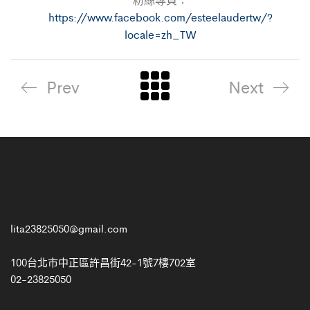
https://www.facebook.com/esteelaudertw/?
locale=zh_TW
Prev
Next
lita23825050@gmail.com
100台北市中正區許昌街42-1號7樓702室
02-23825050