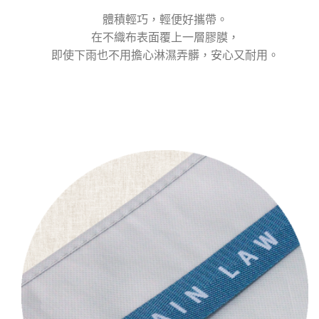
體積輕巧，輕便好攜帶。
在不織布表面覆上一層膠膜，
即使下雨也不用擔心淋濕弄髒，安心又耐用。