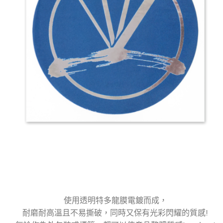
使用透明特多龍膜電鍍而成，
耐磨耐高溫且不易撕破，同時又保有光彩閃耀的質感!