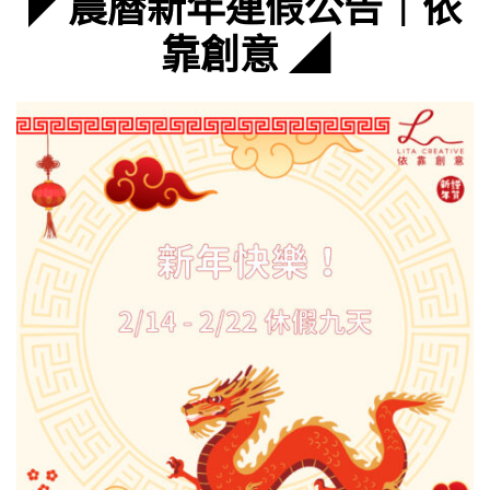
◤農曆新年
連假公告
｜
依
靠創意 ◢