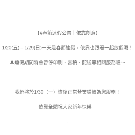
【#春節連假公告｜依靠創意】​
1/20(五) – 1/29(日)十天是春節連假，依靠也跟著一起放假囉！​
🔔連假期間將會暫停印刷、審稿、配送等相關服務喔～​
我們將於1/30（一）恢復正常營業繼續為您服務！​
依靠全體祝大家新年快樂！
.