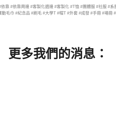
#依靠 #依靠周邊 #客製化週邊 #客製化 #T恤 #團體服 #社服 #系服
#運動毛巾 #紀念品 #刷毛 #大學T #帽T #外套 #成發 #手冊 #場冊 
更多我們的消息：